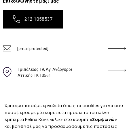
Επικοινωνήστε μαζί μας
212 1058537
[email protected]
Τριπόλεως 19, Αγ. Ανάργυροι
Αττικής ΤΚ 13561
Ακολουθήστε μας
Χρησιμοποιούμε εργαλεία όπως τα cookies για να σου
προσφέρουμε μία κορυφαία προσωποποιημένη
εμπειρία Pelina.Κάνε «κλικ» στο κουμπί
«Συμφωνώ
»
και βοήθησέ μας να προσαρμόσουμε τις προτάσεις
Εταιρεία