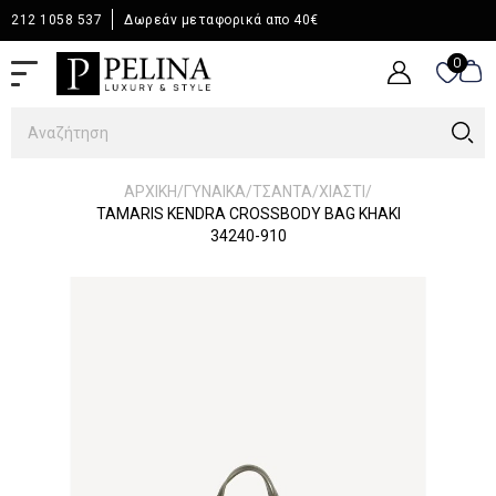
212 1058 537
Δωρεάν μεταφορικά απο 40€
0
0
/
/
/
/
ΑΡΧΙΚΉ
ΓΥΝΑΙΚΑ
ΤΣΑΝΤΑ
ΧΙΑΣΤΙ
TAMARIS KENDRA CROSSBODY BAG KHAKI
34240-910