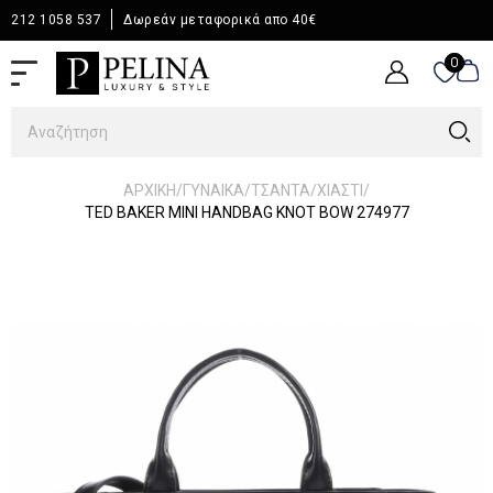
212 1058 537
Δωρεάν μεταφορικά απο 40€
0
0
/
/
/
/
ΑΡΧΙΚΉ
ΓΥΝΑΙΚΑ
ΤΣΑΝΤΑ
ΧΙΑΣΤΙ
TED BAKER MINI HANDBAG KNOT BOW 274977