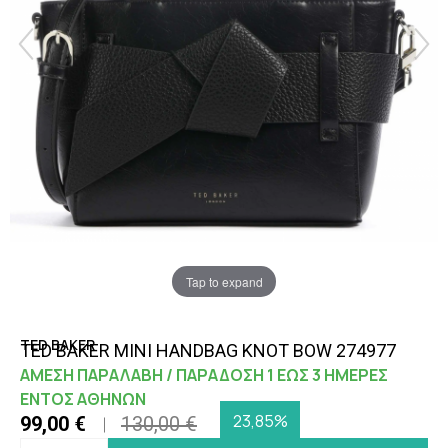
Tap to expand
TED BAKER
TED BAKER MINI HANDBAG KNOT BOW 274977
ΑΜΕΣΗ ΠΑΡΑΛΑΒΗ / ΠΑΡΑΔΟΣΗ 1 ΕΩΣ 3 ΗΜΕΡΕΣ
ΕΝΤΟΣ ΑΘΗΝΩΝ
23,85%
99,00 €
130,00 €