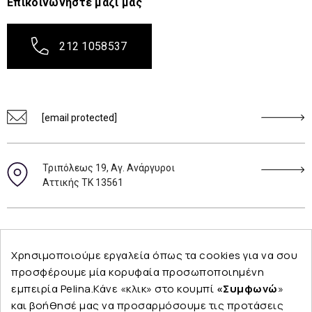
Επικοινωνήστε μαζί μας
212 1058537
[email protected]
Τριπόλεως 19, Αγ. Ανάργυροι
Αττικής ΤΚ 13561
Ακολουθήστε μας
Χρησιμοποιούμε εργαλεία όπως τα cookies για να σου
προσφέρουμε μία κορυφαία προσωποποιημένη
εμπειρία Pelina.Κάνε «κλικ» στο κουμπί
«Συμφωνώ
»
και βοήθησέ μας να προσαρμόσουμε τις προτάσεις
Εταιρεία