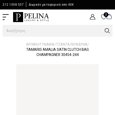
212 1058 537
Δωρεάν μεταφορικά απο 40€
0
0
/
/
/
/
ΑΡΧΙΚΉ
ΓΥΝΑΙΚΑ
ΤΣΑΝΤΑ
ΒΡΑΔΥΝΑ
TAMARIS AMALIA SATIN CLUTCH BAG
CHAMPAGNER 30454-244