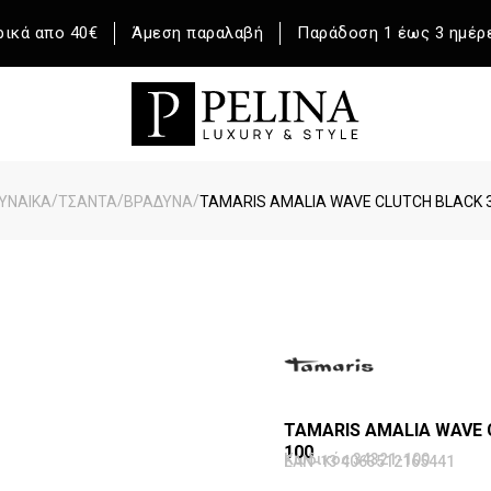
ικά απο 40€
Άμεση παραλαβή
Παράδοση 1 έως 3 ημέρ
/
/
/
ΥΝΑΙΚΑ
ΤΣΑΝΤΑ
ΒΡΑΔΥΝΑ
TAMARIS AMALIA WAVE CLUTCH BLACK 
TAMARIS AMALIA WAVE 
100
Κωδικός 34321-100
EAN-13 4063512165441