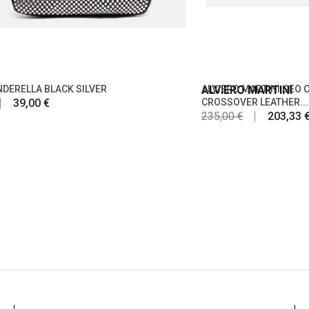
NDERELLA BLACK SILVER
ALVIERO MARTINI
ALVIERO MARTINI GEO 
39,00 €
CROSSOVER LEATHER...
235,00 €
203,33 