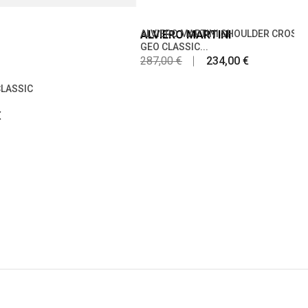
ALVIERO MARTINI
ALVIERO MARTINI SHOULDER CROSS
GEO CLASSIC...
287,00 €
234,00 €
CLASSIC
€