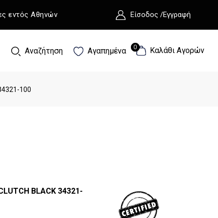
ες εντός Αθηνών
Είσοδος /Εγγραφή
0
0
Καλάθι Αγορών
Αναζήτηση
Αγαπημένα
34321-100
CLUTCH BLACK 34321-