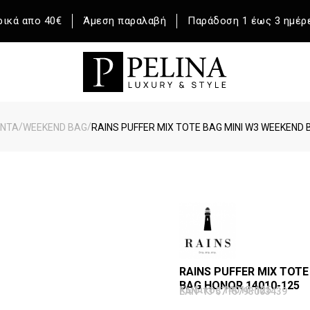
ικά απο 40€
Άμεση παραλαβή
Παράδοση 1 έως 3 ημέρ
/
/
ΝΤΑ
WEEKEND BAG
RAINS PUFFER MIX TOTE BAG MINI W3 WEEKEND
RAINS PUFFER MIX TOTE
BAG HONOR 14010-125
Κωδικός 14010-125
EAN-13 5715793003439