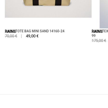
RAINS
RAINS TOTE BAG MINI SAND 14160-24
RAINS
RAINS TEX
70,00 €
49,00 €
99
175,00 €