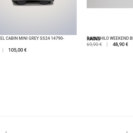
EL CABIN MINI GREY SS24 14790-
RAINS
RAINS HILO WEEKEND B
69,90 €
48,90 €
105,00 €