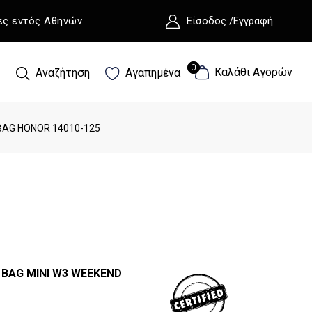
ες εντός Αθηνών
Είσοδος /Εγγραφή
0
0
Καλάθι Αγορών
Αναζήτηση
Αγαπημένα
 BAG HONOR 14010-125
 BAG MINI W3 WEEKEND