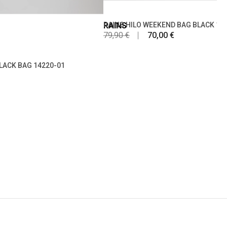
RAINS
RAINS HILO WEEKEND BAG BLACK 14
79,90 €
70,00 €
LACK BAG 14220-01