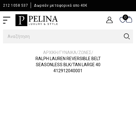
212 1058 537
Δωρεάν μεταφορικά απο 40€
0
0
/
/
/
ΑΡΧΙΚΉ
ΓΥΝΑΙΚΑ
ΖΩΝΕΣ
RALPH LAUREN REVERSIBLE BELT
SEASONLESS BLK/TAN LARGE 40
412912040001