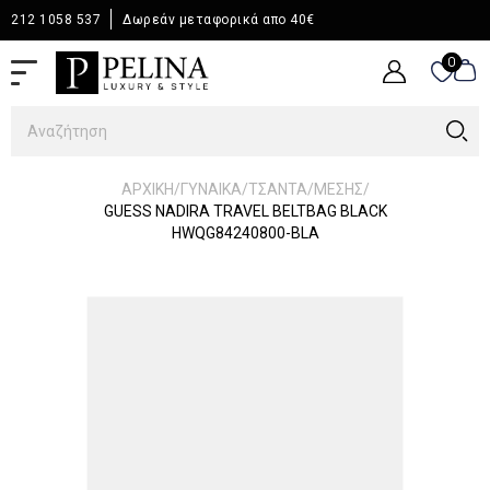
212 1058 537
Δωρεάν μεταφορικά απο 40€
0
0
/
/
/
/
ΑΡΧΙΚΉ
ΓΥΝΑΙΚΑ
ΤΣΑΝΤΑ
ΜΕΣΗΣ
GUESS NADIRA TRAVEL BELTBAG BLACK
HWQG84240800-BLA