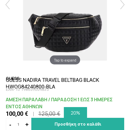
Tap to expand
GUESS
GUESS NADIRA TRAVEL BELTBAG BLACK
HWQG84240800-BLA
EAN-13 198659004835
ΑΜΕΣΗ ΠΑΡΑΛΑΒΗ / ΠΑΡΑΔΟΣΗ 1 ΕΩΣ 3 ΗΜΕΡΕΣ
ΕΝΤΟΣ ΑΘΗΝΩΝ
20%
100,00 €
125,00 €
-
+
Προσθήκη στο καλάθι