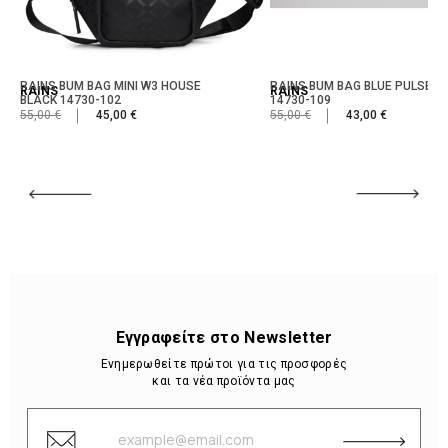
RAINS BUM BAG MINI W3 HOUSE
RAINS BUM BAG BLUE PULSE
RAINS
RAINS
BLACK 14730-102
14730-109
55,00 €
45,00 €
55,00 €
43,00 €
Εγγραφείτε στο Newsletter
Ενημερωθείτε πρώτοι για τις προσφορές
και τα νέα προϊόντα μας