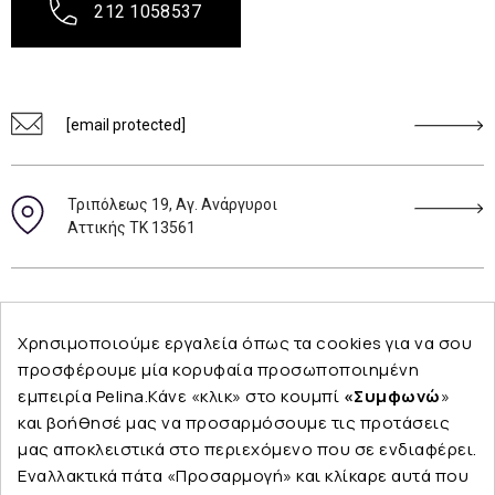
212 1058537
[email protected]
Τριπόλεως 19, Αγ. Ανάργυροι
Αττικής ΤΚ 13561
Ακολουθήστε μας
Χρησιμοποιούμε εργαλεία όπως τα cookies για να σου
προσφέρουμε μία κορυφαία προσωποποιημένη
εμπειρία Pelina.Κάνε «κλικ» στο κουμπί
«Συμφωνώ
»
και βοήθησέ μας να προσαρμόσουμε τις προτάσεις
Εταιρεία
μας αποκλειστικά στο περιεχόμενο που σε ενδιαφέρει.
Εναλλακτικά πάτα «Προσαρμογή» και κλίκαρε αυτά που