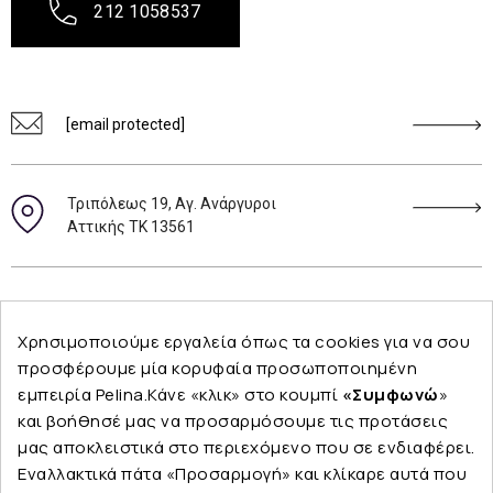
212 1058537
[email protected]
Τριπόλεως 19, Αγ. Ανάργυροι
Αττικής ΤΚ 13561
Ακολουθήστε μας
Χρησιμοποιούμε εργαλεία όπως τα cookies για να σου
προσφέρουμε μία κορυφαία προσωποποιημένη
εμπειρία Pelina.Κάνε «κλικ» στο κουμπί
«Συμφωνώ
»
και βοήθησέ μας να προσαρμόσουμε τις προτάσεις
Εταιρεία
μας αποκλειστικά στο περιεχόμενο που σε ενδιαφέρει.
Εναλλακτικά πάτα «Προσαρμογή» και κλίκαρε αυτά που