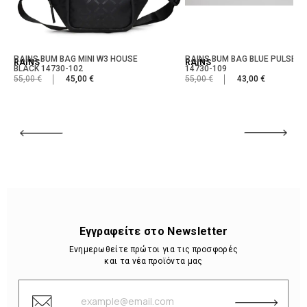
RAINS BUM BAG MINI W3 HOUSE
RAINS BUM BAG BLUE PULSE
RAINS
RAINS
BLACK 14730-102
14730-109
55,00 €
45,00 €
55,00 €
43,00 €
Εγγραφείτε στο Newsletter
Ενημερωθείτε πρώτοι για τις προσφορές
και τα νέα προϊόντα μας