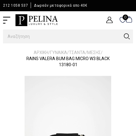
212 1058 537
Δωρεάν μεταφορικά απο 40€
0
0
/
/
/
/
ΑΡΧΙΚΉ
ΓΥΝΑΙΚΑ
ΤΣΑΝΤΑ
ΜΕΣΗΣ
RAINS VALERA BUM BAG MICRO W3 BLACK
13180-01