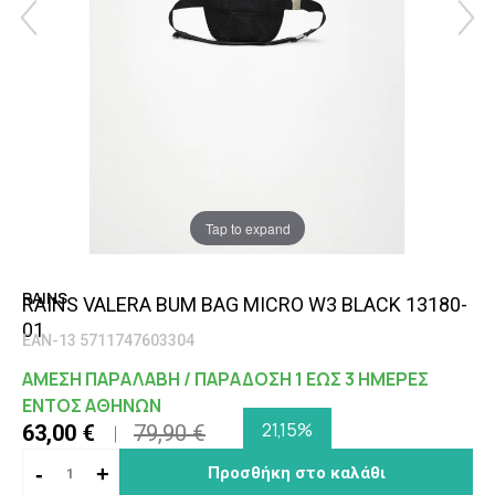
Tap to expand
RAINS
RAINS VALERA BUM BAG MICRO W3 BLACK 13180-
01
EAN-13 5711747603304
ΑΜΕΣΗ ΠΑΡΑΛΑΒΗ / ΠΑΡΑΔΟΣΗ 1 ΕΩΣ 3 ΗΜΕΡΕΣ
ΕΝΤΟΣ ΑΘΗΝΩΝ
21,15%
63,00 €
79,90 €
-
+
Προσθήκη στο καλάθι