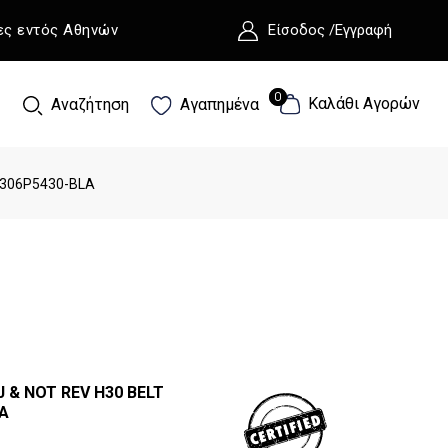
ες εντός Αθηνών
Είσοδος /Εγγραφή
0
0
Καλάθι Αγορών
Αναζήτηση
Αγαπημένα
9306P5430-BLA
 & NOT REV H30 BELT
A