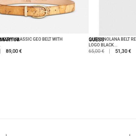
 MARTINI
ARTINI CLASSIC GEO BELT WITH
GUESS
GUESS NOLANA BELT RE
.
LOGO BLACK...
89,00 €
65,00 €
51,30 €