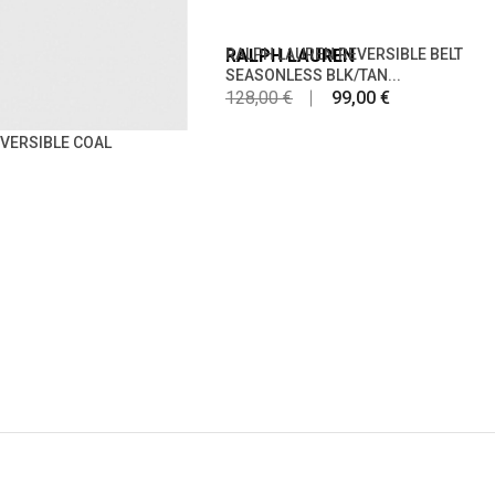
RALPH LAUREN
RALPH LAUREN REVERSIBLE BELT
SEASONLESS BLK/TAN...
128,00 €
99,00 €
VERSIBLE COAL