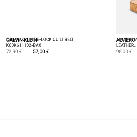
CALVIN KLEIN
CALVIN KLEIN RE-LOCK QUILT BELT
ALVIERO
ALVIERO M
K60K611102-BAX
LEATHER..
72,90 €
57,00 €
98,00 €