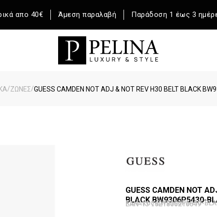
ικά απο 40€
Άμεση παραλαβή
Παράδοση 1 έως 3 ημέρ
/
/
ΚΑ
ΖΩΝΕΣ
GUESS CAMDEN NOT ADJ & NOT REV H30 BELT BLACK BW
GUESS CAMDEN NOT ADJ
BLACK BW9306P5430-BL
Κωδικός BW9306P5430-BLA
EAN-13 7621806216049